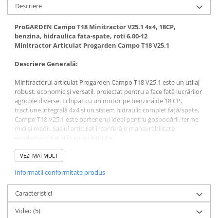
Descriere
Fierastraie pendulare orizontale cu
acumulator Detoolz FLEXI POWER
ProGARDEN Campo T18 Minitractor V25.1 4x4, 18CP,
Fierastraie pendulare verticale
benzina, hidraulica fata-spate, roti 6.00-12
("soricel") cu acumulator Detoolz
Minitractor Articulat Progarden Campo T18 V25.1
FLEXI POWER
Masini de gaurit si insurubat cu
Descriere Generală:
acumulator Detoolz FLEXI POWER
Pistoale de vopsit cu acumulator
Minitractorul articulat Progarden Campo T18 V25.1 este un utilaj
Detoolz FLEXI POWER
robust, economic și versatil, proiectat pentru a face față lucrărilor
agricole diverse. Echipat cu un motor pe benzină de 18 CP,
Polizoare unghiulare cu
tracțiune integrală 4x4 și un sistem hidraulic complet față/spate,
acumulator Detoolz FLEXI POWER
Campo T18 V25.1 este partenerul ideal pentru gospodării, ferme
mici și medii. Șasiul articulat îi conferă o manevrabilitate
Slefuitoare cu acumulator Detoolz
excelentă, chiar și în spații înguste.
FLEXI POWER
Generatoare electrice
Caracteristici Cheie:
VEZI MAI MULT
· Motor pe Benzină Puternic: Motor de 18 CP ce oferă puterea
Accesorii generatoare
Informatii conformitate produs
necesară pentru aplicații variate.
Automatizari generatoare
· Tracțiune Integrală 4x4: Asigură aderență și putere de tracțiune
optime pe orice tip de teren.
Caracteristici
Generatoare de uz general
· Șasiu Articulat: Permite o rază de virare mică (3m), ideală pentru
Video
(5)
manevrare în spații restrânse.
Generatoare digitale