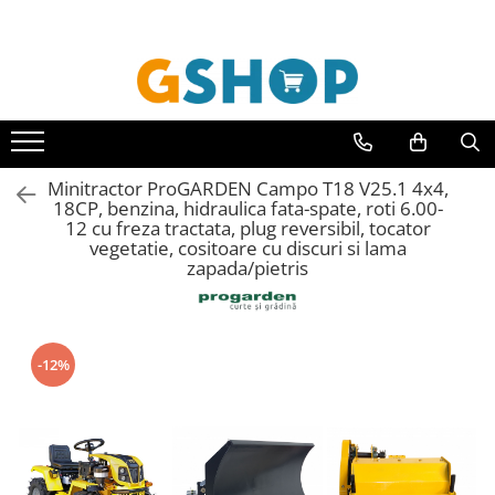
Toate Produsele
Curte, gradina, microferme
Accesorii curte si gradina
Accesorii motocoase si trimmere
Minitractor ProGARDEN Campo T18 V25.1 4x4,
18CP, benzina, hidraulica fata-spate, roti 6.00-
Aparate de spalat cu presiune
12 cu freza tractata, plug reversibil, tocator
vegetatie, cositoare cu discuri si lama
Atomizoare si pulverizatoare
zapada/pietris
Cantarire
Deshidratoare fructe si legume
Despicatoare busteni
-12%
Ferastraie cu lant
Foarfece gard viu
Freze de zapada
Granulatoare