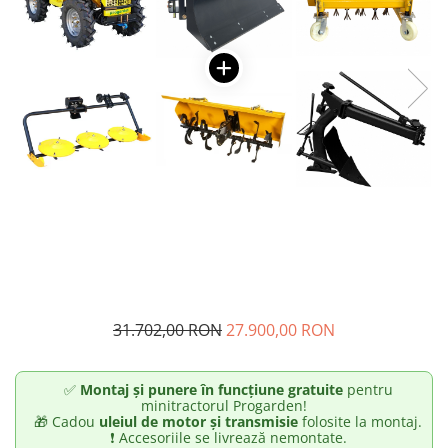
Masini - Aparate umplut carnati
Masini de taiat parchet / placi
Masini de tocat carne
Masini de tuns gazon
Maturi rotative
Mobila gradina si terasa
Casute de gradina
Gratare gradina
Mobilier gradina si terasa
Motoburghie si masini sa sapat
santuri
31.702,00 RON
27.900,00 RON
Motocoase si trimmere
Plasa de umbrire, mascare gard
✅
Montaj și punere în funcțiune gratuite
pentru
Pompe de apa
minitractorul Progarden!
🎁 Cadou
uleiul de motor și transmisie
folosite la montaj.
Accesorii pompe
❗ Accesoriile se livrează nemontate.