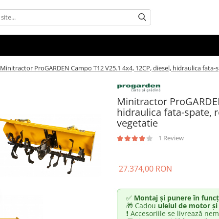
Minitractor ProGARDEN Campo T12 V25.1 4x4, 12CP, diesel, hidraulica fata-spat
Minitractor ProGARDEN
hidraulica fata-spate, r
vegetatie
1 Review
27.374,00 RON
✅
Montaj și punere în funcț
🎁 Cadou
uleiul de motor și
❗ Accesoriile se livrează nem