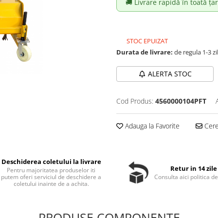
🚚 Livrare rapidă în toată țar
STOC EPUIZAT
Durata de livrare:
de regula 1-3 zi
ALERTA STOC
Cod Produs:
4560000104PFT
Adauga la Favorite
Cere 
Deschiderea coletului la livrare
Retur in 14 zile
Pentru majoritatea produselor iti
putem oferi serviciul de deschidere a
Consulta aici politica de
coletului inainte de a achita.
PRODUSE COMPONENTE