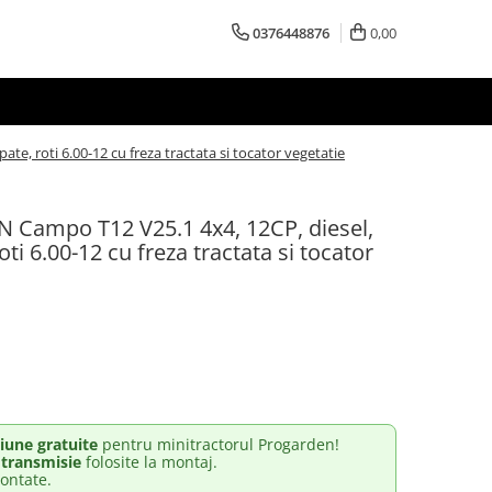
0376448876
0,00
e, roti 6.00-12 cu freza tractata si tocator vegetatie
 Campo T12 V25.1 4x4, 12CP, diesel,
oti 6.00-12 cu freza tractata si tocator
iune gratuite
pentru minitractorul Progarden!
 transmisie
folosite la montaj.
ontate.