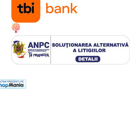
AUTO
, frână electrică spate,
rii (galben)
varii (galben intermitent)