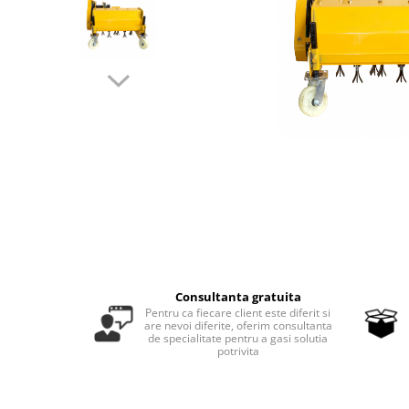
Masini - Aparate umplut carnati
Masini de taiat parchet / placi
Masini de tocat carne
Masini de tuns gazon
Maturi rotative
Mobila gradina si terasa
Casute de gradina
Gratare gradina
Mobilier gradina si terasa
Motoburghie si masini sa sapat
santuri
Consultanta gratuita
Motocoase si trimmere
Pentru ca fiecare client este diferit si
are nevoi diferite, oferim consultanta
de specialitate pentru a gasi solutia
Plasa de umbrire, mascare gard
potrivita
Pompe de apa
Accesorii pompe