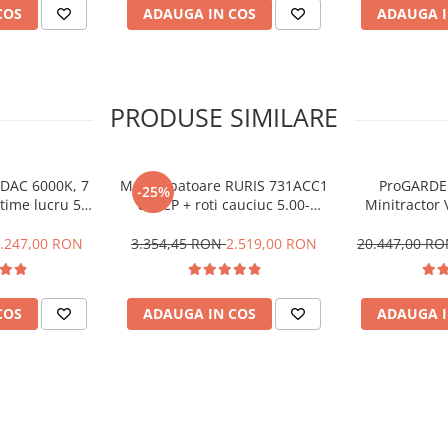
COS
ADAUGA IN COS
ADAUGA I
ecție directă
PRODUSE SIMILARE
 DAC 6000K, 7
Motosapatoare RURIS 731ACC1
ProGARDE
-25%
atime lucru 56-
8,5 CP + roti cauciuc 5.00-
Minitractor 
cm
8+rarita+plug+adaptor+dispozitiv
benzina, hidr
scos cartofi+roti metalice 400
roti
.247,00 RON
3.354,45 RON
2.519,00 RON
20.447,00 R
fara manicot+cultivator
rier
COS
ADAUGA IN COS
ADAUGA I
utru / Ușor) - afectează viteza de
entral blocabil)
 PRO-HD-GL-4-80W-90
l