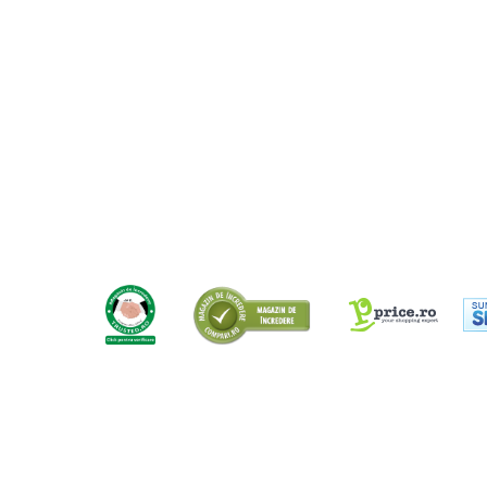
Boilere
· Sursă: Acumulator (baterie)
· Sistem de încărcare: Alternator integrat motorului
Centrale termice
· Comenzi: Contact general (buton), contact cu cheie
Accesorii centrale termice electrice
· Consumatori: Demaror, sistem iluminare, pompă hidraulică
conector remorcă
Accesorii centrale termice pe gaz
Accesorii centrale termice pe
8. Sistem de Iluminare (Full LED):
lemne
· Față: 4 faruri LED (fază unică), semnalizatoare direcție/ava
Cazane de abur
· Spate: Lumini de poziție (roșu), semnalizatoare direcție/a
· Comenzi: Bloc de lumini pe consola volanului
Centrale termice pe combustibil
solid
9. Roți și Anvelope:
Incalzire in pardoseala
· Față: Anvelope 6.00-12, montate pe jante de oțel 12"
· Spate: Anvelope 6.00-12, montate pe jante de oțel 12"
Accesorii incalzire in pardoseala
Automatizari incalzire in
10. Dimensiuni și Greutate:
pardoseala
· Lungime totală: 2400 mm
· Lățime totală: 920 mm
Colectoare si distribuitoare
· Ampatament (distanța între axe): 920 mm
pardoseala
· Greutate netă (fără fluide/operator): 410 kg
Teava incalzire in pardoseala
· Greutate brută (probabil greutatea de livrare): 473 kg
Incalzitoare terasa si accesorii
11. Confort și Ergonomie:
Purificatoare de aer