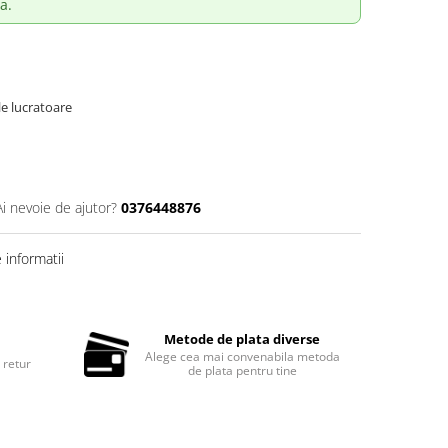
a.
le lucratoare
Ai nevoie de ajutor?
0376448876
informatii
Metode de plata diverse
Alege cea mai convenabila metoda
 retur
de plata pentru tine