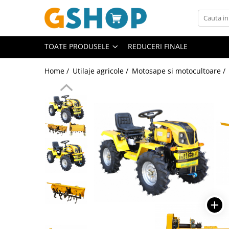
Toate Produsele
TOATE PRODUSELE
REDUCERI FINALE
Curte, gradina, microferme
Accesorii curte si gradina
Home /
Utilaje agricole /
Motosape si motocultoare /
Accesorii motocoase si trimmere
Aparate de spalat cu presiune
Atomizoare si pulverizatoare
Cantarire
Deshidratoare fructe si legume
Despicatoare busteni
Ferastraie cu lant
Foarfece gard viu
Freze de zapada
Granulatoare