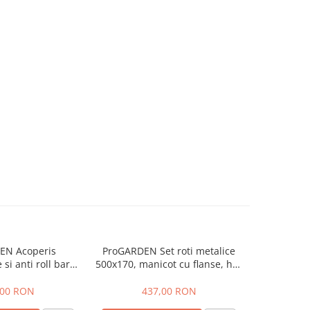
EN Acoperis
ProGARDEN Set roti metalice
ProGAR
 si anti roll bar
500x170, manicot cu flanse, hex
pietris
itractor Campo
32mm pentru minitractor
pentru mi
 G2 si G2.1
Campo
,00 RON
437,00 RON
1.