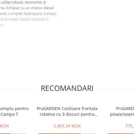
utilaj robust, economic și
verse. Echipat cu un motor diesel
draulic complet față/spate, Campo
 și medii. Șasiul articulat îi
te.
oferind cuplu mare la turații joase
cțiune optime pe orice tip de
ă pentru manevrare în spații
or) și inversor de sens pentru
 de lucru.
RECOMANDARI
 unei game largi de accesorii (cu
ă electrică.
e condiții de lucru, zi sau noapte.
esibile pentru utilizare
simplu pentru
ProGARDEN Cositoare frontala
ProGARD
r Campo T
rotativa cu 3 discuri pentru
ploaie/soare
minitractoare Campo T18 G2,
pentru min
G2.1, V25.1
T12/T18
 RON
2.803,34 RON
775