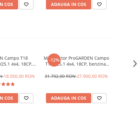
N COS
ADAUGA IN COS
ADAUG
N Campo T18
Minitractor ProGARDEN Campo
ProGARD
-12%
V25.1 4x4, 18CP,
T18 V25.1 4x4, 18CP, benzina,
U16E Moto
aulica fata-spate,
hidraulica fata-spate, roti 6.00-
sustinere 
 6.00-12
12 cu freza tractata, plug
ON
18.050,00 RON
31.702,00 RON
27.900,00 RON
7.900,0
reversibil, tocator vegetatie,
cositoare cu discuri si lama
zapada/pietris
N COS
ADAUGA IN COS
ADAUG