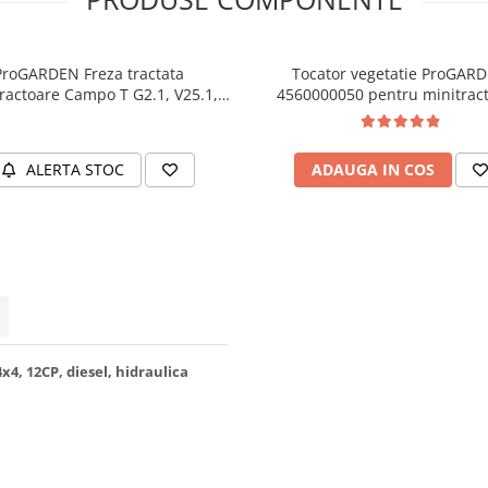
ProGARDEN Freza tractata
Tocator vegetatie ProGARDEN
ractoare Campo T G2.1, V25.1,
4560000050 pentru minitrac
0cm, transmisie 12-14, 40zale
Campo T
ALERTA STOC
ADAUGA IN COS
, 12CP, diesel, hidraulica