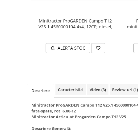
Hidrofoare
Motopompe
Pompe de circulatie
Minitractor ProGARDEN Campo T12
V25.1 4560000104 4x4, 12CP, diesel,
minit
Pompe de suprafata
hidraulica fata-spate, roti 6.00-12
15/2
Pompe de transfer combustibil,
ulei, lichide alimentare
ALERTA STOC
Pompe submersibile
Pompe submersibile apa
murdara/menajera
Rezervoare din polietilena
Scari
Caracteristici
Video
(3)
Review-uri
(1)
Descriere
Suflante frunze
Tocatoare crengi si furaje
Minitractor ProGARDEN Campo T12 V25.1 4560000104 4x4
Echipamente de protectie
fata-spate, roti 6.00-12
Minitractor Articulat Progarden Campo T12 V25
Incaltaminte
Bocanci de protectie
Descriere Generală:
Manusi si palmare