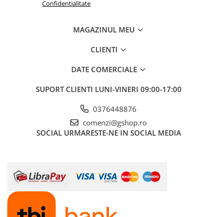
· Rază de virare: 3 m
Confidentialitate
5. Sistem de Frânare:
MAGAZINUL MEU
· Frâne de serviciu (față): Cu tamburi, acționate mecanic la pedală
· Frână auxiliară/parcare (spate): Cu tamburi, acționată electric
prin buton cu 3 poziții (Acționare / Oprit / Eliberare), cu
CLIENTI
posibilitate de oprire în poziții intermediare.
DATE COMERCIALE
6. Sistem Hidraulic:
· Tip: Ridicător hidraulic față și spate
SUPORT CLIENTI
LUNI-VINERI 09:00-17:00
· Acționare pompă: Electrică, 12V, cu variator electronic de turație
(și poziție Oprit)
0376448876
· Comandă: Manetă cu 3 poziții (1 / 0 / 2)
· Sistem prindere accesorii (față/spate): Specific Progarden
comenzi@gshop.ro
SOCIAL
URMARESTE-NE IN SOCIAL MEDIA
7. Sistem Electric
:
· Tensiune: 12V
· Sursă: Acumulator (baterie)
· Sistem de încărcare: Alternator integrat motorului
· Comenzi: Contact general (buton), contact cu cheie
· Consumatori: Demaror, sistem iluminare, pompă hidraulică,
frână electrică spate, conector remorcă
8. Sistem de Iluminare (Full LED):