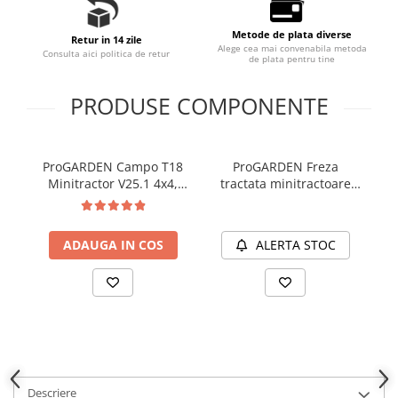
Slefuitoare electrice
Metode de plata diverse
Tehnica diamantata
Retur in 14 zile
Alege cea mai convenabila metoda
Consulta aici politica de retur
de plata pentru tine
Carote diamantate
Discuri diamantate
PRODUSE COMPONENTE
Masini de carotat
Ventilatoare industriale
ProGARDEN Campo T18
ProGARDEN Freza
Minitractor V25.1 4x4,
tractata minitractoare
18CP, benzina, hidraulica
Campo T G2.1, V25.1,
fata-spate, roti 6.00-12
15/20cm, transmisie 12-
mi
14, 40zale
ADAUGA IN COS
ALERTA STOC
Descriere