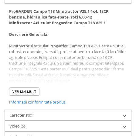
ProGARDEN Campo T18 Minitractor V25.1 4x4, 18CP,
benzina, hidraulica fata-spate, roti 6.00-12
Minitractor Articulat Progarden Campo T18 V25.1
Descriere Generală:
Minitractorul articulat Progarden Campo T18 V25.1 este un utilaj
robust, economic și versatil, proiectat pentru a face față lucrărilor
agricole diverse. Echipat cu un motor pe benzină de 18 CP,
tracțiune integrală 4x4 și un sistem hidraulic complet față/spate,
Campo T18 V25.1 este partenerul ideal pentru gospodării, ferme
mici și medii. Șasiul articulat îi conferă o manevrabilitate
excelentă, chiar și în spații înguste.
Caracteristici Cheie:
VEZI MAI MULT
· Motor pe Benzină Puternic: Motor de 18 CP ce oferă puterea
Informatii conformitate produs
necesară pentru aplicații variate.
· Tracțiune Integrală 4x4: Asigură aderență și putere de tracțiune
optime pe orice tip de teren.
Caracteristici
· Șasiu Articulat: Permite o rază de virare mică (3m), ideală pentru
Video
(5)
manevrare în spații restrânse.
· Transmisie Versatilă: Cutie de viteze cu reductor (Greu/Ușor) și