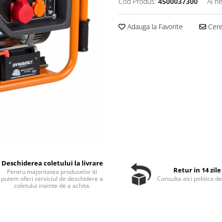
Cod Produs:
4500037300
Ai n
Adauga la Favorite
Cere 
Deschiderea coletului la livrare
Retur in 14 zile
Pentru majoritatea produselor iti
putem oferi serviciul de deschidere a
Consulta aici politica de
coletului inainte de a achita.