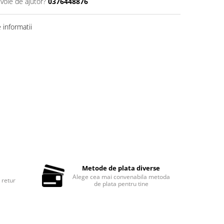
evoie de ajutor?
0376448876
informatii
Metode de plata diverse
Alege cea mai convenabila metoda
 retur
de plata pentru tine