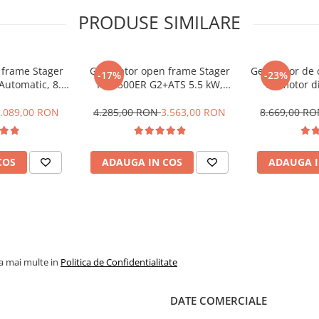
PRODUSE SIMILARE
 frame Stager
Generator open frame Stager
Generator de 
-17%
-23%
Automatic, 8.5
FD 6500ER G2+ATS 5.5 kW,
cu motor d
si trifazat,
monofazat, benzina, pornire
DHY8600SE ins
e electrica,
electrica, bobinaj cupru,
.089,00 RON
4.285,00 RON
3.563,00 RON
8.669,00 R
pru 100%,
telecomanda, automatizare
nector ATS si
monofazata, conector AUTO
rtor solar
COS
ADAUGA IN COS
ADAUGA I
nsate tehnologic, ce îndeplinesc
la mai multe in
Politica de Confidentialitate
pa control tensiune, conector
DATE COMERCIALE