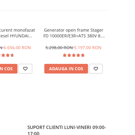
curent monofazat
Generator open frame Stager
Generato
-14%
iesel HYUNDAI
FD 10000ER/E3R+ATS 380V 8.5
Stager Dig
onorizat, 6,5 kVA
kW, monofazat si trifazat,
2kW, mo
benzina, automatizare trifazata
bobina
ON
6.656,00 RON
5.298,00 RON
5.197,00 RON
2.066,0
N COS
ADAUGA IN COS
ADAUG
SUPORT CLIENTI
LUNI-VINERI 09:00-
17:00