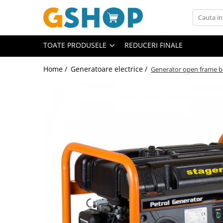
Toate Produsele
TOATE PRODUSELE
REDUCERI FINALE
Curte, gradina, microferme
Accesorii curte si gradina
Home /
Generatoare electrice /
Generator open frame b
Accesorii motocoase si trimmere
Aparate de spalat cu presiune
Atomizoare si pulverizatoare
Cantarire
Deshidratoare fructe si legume
Despicatoare busteni
Ferastraie cu lant
Foarfece gard viu
Freze de zapada
Granulatoare