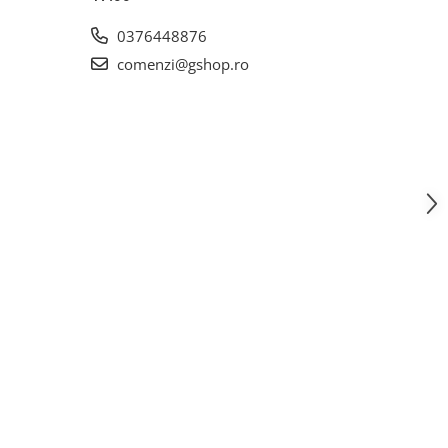
0376448876
comenzi@gshop.ro