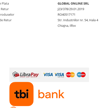
și 2 roti, 2 chei tubulare 12-
 Plata
GLOBAL ONLINE SRL
.
e Retur
J23/378/29.01.2019
Produselor
RO40517171
de Retur
Str. Industriilor nr. 54, Hala 4
Chiajna, Ilfov