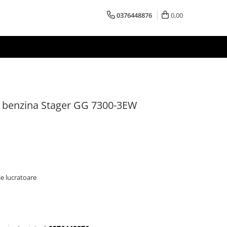
0376448876
0,00
 benzina Stager GG 7300-3EW
le lucratoare