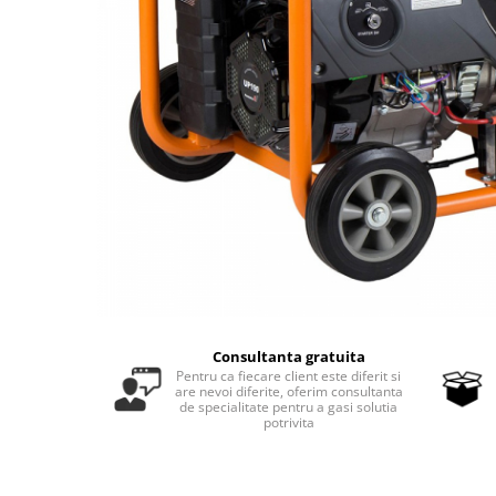
Masini - Aparate umplut carnati
Masini de taiat parchet / placi
Masini de tocat carne
Masini de tuns gazon
Maturi rotative
Mobila gradina si terasa
Casute de gradina
Gratare gradina
Mobilier gradina si terasa
Motoburghie si masini sa sapat
santuri
Consultanta gratuita
Pentru ca fiecare client este diferit si
Motocoase si trimmere
are nevoi diferite, oferim consultanta
de specialitate pentru a gasi solutia
Plasa de umbrire, mascare gard
potrivita
Pompe de apa
Accesorii pompe