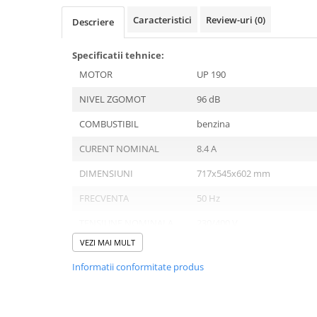
Hidrofoare
Caracteristici
Review-uri
(0)
Descriere
Motopompe
Pompe de circulatie
Specificatii tehnice:
Pompe de suprafata
MOTOR
UP 190
Pompe de transfer combustibil,
ulei, lichide alimentare
NIVEL ZGOMOT
96 dB
Pompe submersibile
COMBUSTIBIL
benzina
Pompe submersibile apa
murdara/menajera
CURENT NOMINAL
8.4 A
Rezervoare din polietilena
DIMENSIUNI
717x545x602 mm
Scari
FRECVENTA
50 Hz
Suflante frunze
TENSIUNE NOMINALA
230/400 V
Tocatoare crengi si furaje
VEZI MAI MULT
GREUTATE
88.5 kg
Echipamente de protectie
Informatii conformitate produs
Incaltaminte
PUTERE MAXIMA
6.3 kW
Bocanci de protectie
TIP MOTOR
1 cilindru / 4 timpi / răcit cu 
Manusi si palmare