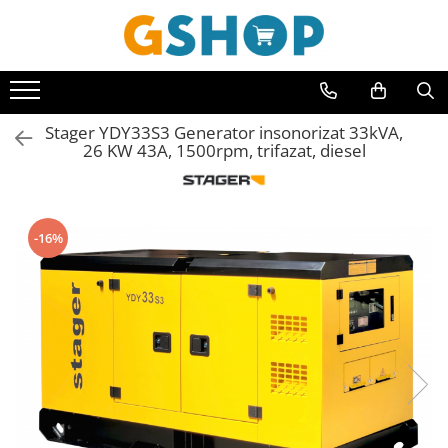
Toate Produsele
Curte, gradina, microferme
Stager YDY33S3 Generator insonorizat 33kVA,
Accesorii curte si gradina
26 KW 43A, 1500rpm, trifazat, diesel
Accesorii motocoase si trimmere
Aparate de spalat cu presiune
Atomizoare si pulverizatoare
-16%
Cantarire
Deshidratoare fructe si legume
Despicatoare busteni
Ferastraie cu lant
Foarfece gard viu
Freze de zapada
Granulatoare