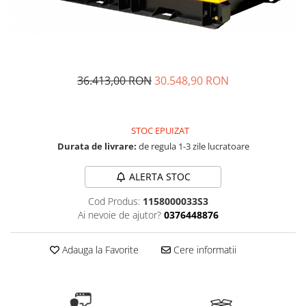
Masini - Aparate umplut carnati
Masini de taiat parchet / placi
Masini de tocat carne
36.413,00 RON
30.548,90 RON
Masini de tuns gazon
Maturi rotative
Mobila gradina si terasa
STOC EPUIZAT
Casute de gradina
Durata de livrare:
de regula 1-3 zile lucratoare
Gratare gradina
ALERTA STOC
Mobilier gradina si terasa
Motoburghie si masini sa sapat
Cod Produs:
1158000033S3
santuri
Ai nevoie de ajutor?
0376448876
Motocoase si trimmere
Adauga la Favorite
Cere informatii
Plasa de umbrire, mascare gard
Pompe de apa
Accesorii pompe