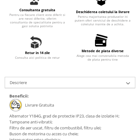
Hidrofoare
Consultanta gratuita
Motopompe
Deschiderea coletului la livrare
Pentru ca fiecare client este diferit si
Pentru majoritatea produselor iti
are nevoi diferite, oferim
Pompe de circulatie
putem oferi serviciul de deschidere a
consultanta de specialitate pentru a
coletului inainte de a achita.
gasi solutia potrivita
Pompe de suprafata
Pompe de transfer combustibil,
ulei, lichide alimentare
Pompe submersibile
Metode de plata diverse
Retur in 14 zile
Alege cea mai convenabila metoda
Consulta aici politica de retur
Pompe submersibile apa
de plata pentru tine
murdara/menajera
Rezervoare din polietilena
Descriere
Scari
Suflante frunze
Beneficii:
Tocatoare crengi si furaje
Livrare Gratuita
Echipamente de protectie
Alternator Y184G, grad de protectie IP23, clasa de izolatie H;
Incaltaminte
Tampoane anti-vibratii;
Filtru de aer uscat, filtru de combustibil, filtru ulei;
Bocanci de protectie
Buson de motorina cu acces cu cheie;
Manusi si palmare
Intrerupator retea electrica;