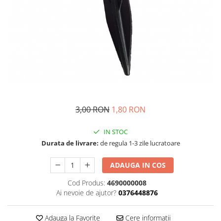
Masini - Aparate umplut carnati
Masini de taiat parchet / placi
Masini de tocat carne
Masini de tuns gazon
Maturi rotative
Mobila gradina si terasa
Casute de gradina
3,00 RON
1,80 RON
Gratare gradina
Mobilier gradina si terasa
IN STOC
Motoburghie si masini sa sapat
Durata de livrare:
de regula 1-3 zile lucratoare
santuri
ADAUGA IN COS
Motocoase si trimmere
Cod Produs:
4690000008
Plasa de umbrire, mascare gard
Ai nevoie de ajutor?
0376448876
Pompe de apa
Accesorii pompe
Adauga la Favorite
Cere informatii