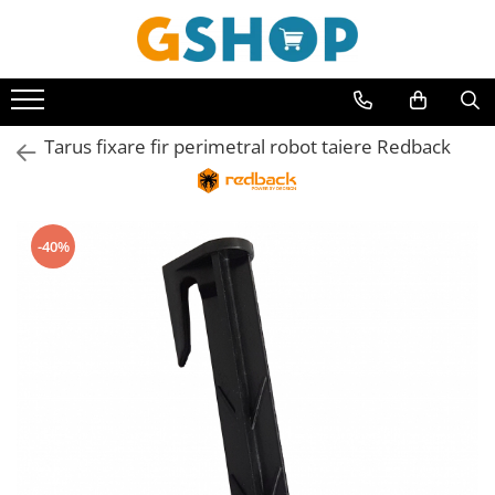
Toate Produsele
Curte, gradina, microferme
Tarus fixare fir perimetral robot taiere Redback
Accesorii curte si gradina
Accesorii motocoase si trimmere
Aparate de spalat cu presiune
-40%
Atomizoare si pulverizatoare
Cantarire
Deshidratoare fructe si legume
Despicatoare busteni
Ferastraie cu lant
Foarfece gard viu
Freze de zapada
Granulatoare