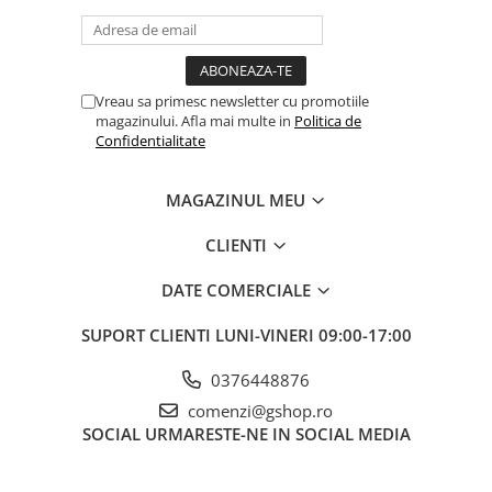
Fierastraie pendulare orizontale cu
acumulator Detoolz FLEXI POWER
Fierastraie pendulare verticale
("soricel") cu acumulator Detoolz
Vreau sa primesc newsletter cu promotiile
FLEXI POWER
magazinului. Afla mai multe in
Politica de
Masini de gaurit si insurubat cu
Confidentialitate
acumulator Detoolz FLEXI POWER
Pistoale de vopsit cu acumulator
MAGAZINUL MEU
Detoolz FLEXI POWER
Polizoare unghiulare cu
CLIENTI
acumulator Detoolz FLEXI POWER
DATE COMERCIALE
Slefuitoare cu acumulator Detoolz
FLEXI POWER
SUPORT CLIENTI
LUNI-VINERI 09:00-17:00
Generatoare electrice
Accesorii generatoare
0376448876
comenzi@gshop.ro
Automatizari generatoare
SOCIAL
URMARESTE-NE IN SOCIAL MEDIA
Generatoare de uz general
Generatoare digitale