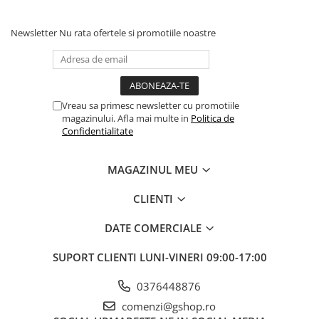
Fierastraie pendulare orizontale cu
acumulator Detoolz FLEXI POWER
Newsletter
Nu rata ofertele si promotiile noastre
Fierastraie pendulare verticale
("soricel") cu acumulator Detoolz
FLEXI POWER
Masini de gaurit si insurubat cu
acumulator Detoolz FLEXI POWER
Vreau sa primesc newsletter cu promotiile
Pistoale de vopsit cu acumulator
magazinului. Afla mai multe in
Politica de
Confidentialitate
Detoolz FLEXI POWER
Polizoare unghiulare cu
acumulator Detoolz FLEXI POWER
MAGAZINUL MEU
Slefuitoare cu acumulator Detoolz
CLIENTI
FLEXI POWER
Generatoare electrice
DATE COMERCIALE
Accesorii generatoare
SUPORT CLIENTI
LUNI-VINERI 09:00-17:00
Automatizari generatoare
0376448876
Generatoare de uz general
comenzi@gshop.ro
Generatoare digitale