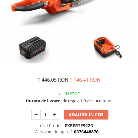
Masini - Aparate umplut carnati
Masini de taiat parchet / placi
Masini de tocat carne
Masini de tuns gazon
Maturi rotative
Mobila gradina si terasa
Casute de gradina
Gratare gradina
1.446,05 RON
1.146,41 RON
Mobilier gradina si terasa
Motoburghie si masini sa sapat
IN STOC
santuri
Durata de livrare:
de regula 1-3 zile lucratoare
Motocoase si trimmere
ADAUGA IN COS
Plasa de umbrire, mascare gard
Pompe de apa
Cod Produs:
EXPERTE522D
Ai nevoie de ajutor?
0376448876
Accesorii pompe