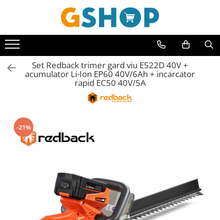
Toate Produsele
Curte, gradina, microferme
Set Redback trimer gard viu E522D 40V +
Accesorii curte si gradina
acumulator Li-Ion EP60 40V/6Ah + incarcator
Accesorii motocoase si trimmere
rapid EC50 40V/5A
Aparate de spalat cu presiune
Atomizoare si pulverizatoare
Cantarire
-21%
Deshidratoare fructe si legume
Despicatoare busteni
Ferastraie cu lant
Foarfece gard viu
Freze de zapada
Granulatoare