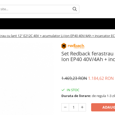
trau cu lant 12" E212C 40V + acumulator Li-Ion EP40 40V/4Ah + incarcator E
Set Redback ferastrau 
Ion EP40 40V/4Ah + in
1.469,23 RON
1.184,62 RON
IN STOC
Durata de livrare:
de regula 1-3 zi
ADAUG