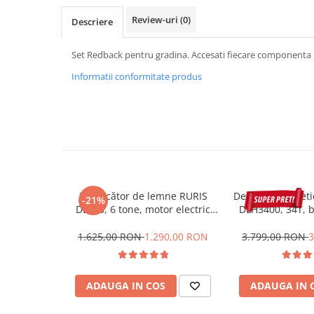
Hidrofoare
Review-uri
(0)
Descriere
Motopompe
Pompe de circulatie
Set Redback pentru gradina. Accesati fiecare componenta p
Pompe de suprafata
Informatii conformitate produs
Pompe de transfer combustibil,
ulei, lichide alimentare
Pompe submersibile
Pompe submersibile apa
murdara/menajera
Rezervoare din polietilena
Scari
Despicător de lemne RURIS
Despicator cinet
-21%
Suflante frunze
DL600, 6 tone, motor electric
DLH3400, 34T, b
2.2 kW, Dmax 250 mm
tractabil, 
Tocatoare crengi si furaje
1.625,00 RON
1.290,00 RON
3.799,00 RON
3
Echipamente de protectie
Incaltaminte
ADAUGA IN COS
ADAUGA IN 
Bocanci de protectie
Manusi si palmare