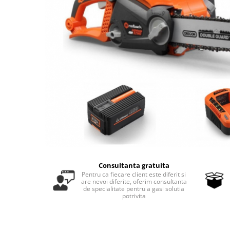
Masini - Aparate umplut carnati
Masini de taiat parchet / placi
Masini de tocat carne
Masini de tuns gazon
Maturi rotative
Mobila gradina si terasa
Casute de gradina
Gratare gradina
Mobilier gradina si terasa
Motoburghie si masini sa sapat
santuri
Consultanta gratuita
Pentru ca fiecare client este diferit si
Motocoase si trimmere
are nevoi diferite, oferim consultanta
de specialitate pentru a gasi solutia
Plasa de umbrire, mascare gard
potrivita
Pompe de apa
Accesorii pompe