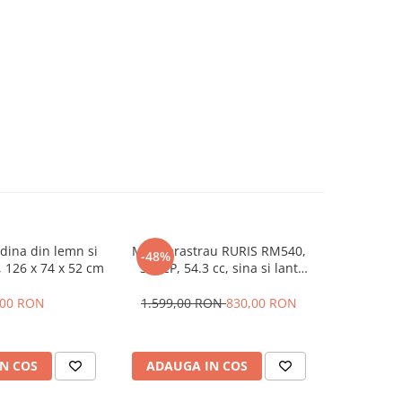
dina din lemn si
Motoferastrau RURIS RM540,
Despicator
-48%
i, 126 x 74 x 52 cm
3.6 CP, 54.3 cc, sina si lant
LS22T-10
Oregon, carburator Walbro, 5.7
benzina
kg
500mm + a
,00 RON
1.599,00 RON
830,00 RON
9.022,0
in cruce + 
hid
N COS
ADAUGA IN COS
ADAUG