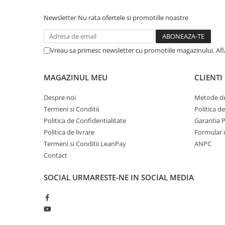
Protectie mecanica
Newsletter
Nu rata ofertele si promotiile noastre
Protectie sudura
Protectie taiere si perforatii
Vreau sa primesc newsletter cu promotiile magazinului. Af
Protectia capului
Casti de protectie
MAGAZINUL MEU
CLIENTI
Masti de protectie
Ochelari si viziere de protectie
Despre noi
Metode de
Echipamente platforma cu
Termeni si Conditii
Politica d
acumulator unic Detoolz FLEXI
Politica de Confidentialitate
Garantia 
POWER
Acumulatori si incarcatoare
Politica de livrare
Formular 
platforma Detoolz FLEXI POWER
Termeni si Conditii LeanPay
ANPC
Ciocane rotopercutoare cu
Contact
acumulator Detoolz FLEXI POWER
SOCIAL
URMARESTE-NE IN SOCIAL MEDIA
Drujbe/fierastraie electrice cu lant
acumulator Detoolz FLEXI POWER
Fierastraie circulare cu acumulator
Detoolz FLEXI POWER