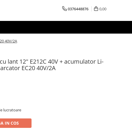
0376448876
0,00
C20 40V/2A
cu lant 12" E212C 40V + acumulator Li-
carcator EC20 40V/2A
le lucratoare
A IN COS