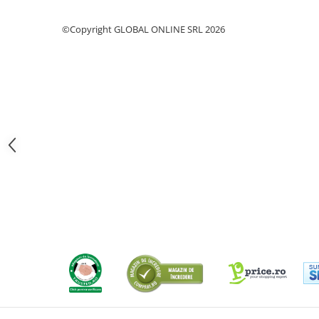
Fierastraie pendulare orizontale cu
acumulator Detoolz FLEXI POWER
©Copyright GLOBAL ONLINE SRL 2026
Fierastraie pendulare verticale
("soricel") cu acumulator Detoolz
FLEXI POWER
Masini de gaurit si insurubat cu
acumulator Detoolz FLEXI POWER
Pistoale de vopsit cu acumulator
Detoolz FLEXI POWER
Polizoare unghiulare cu
acumulator Detoolz FLEXI POWER
Slefuitoare cu acumulator Detoolz
FLEXI POWER
Generatoare electrice
Accesorii generatoare
Automatizari generatoare
Generatoare de uz general
Generatoare digitale