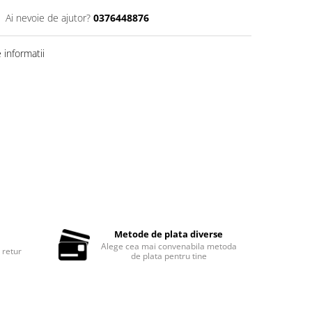
Ai nevoie de ajutor?
0376448876
informatii
Metode de plata diverse
Alege cea mai convenabila metoda
 retur
de plata pentru tine