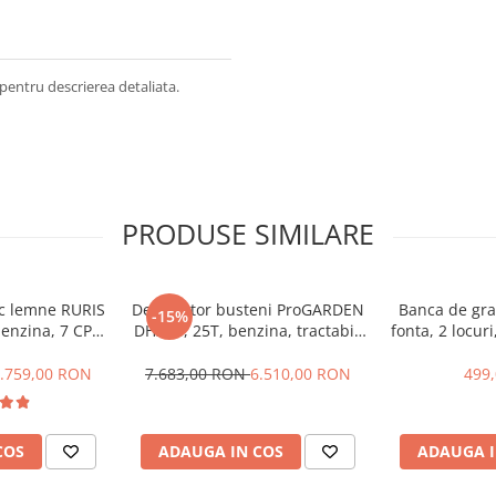
entru descrierea detaliata.
PRODUSE SIMILARE
ic lemne RURIS
Despicator busteni ProGARDEN
Banca de gra
-15%
enzina, 7 CP,
DH25B, 25T, benzina, tractabil,
fonta, 2 locur
Dmax 500mm
Dmax 500mm + ulei hidraulic
Mannol si ulei motor
.759,00 RON
7.683,00 RON
6.510,00 RON
499
COS
ADAUGA IN COS
ADAUGA I