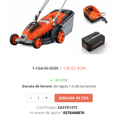
Masini - Aparate umplut carnati
Masini de taiat parchet / placi
Masini de tocat carne
Masini de tuns gazon
Maturi rotative
Mobila gradina si terasa
Casute de gradina
Gratare gradina
1.164,96 RON
1.138,82 RON
Mobilier gradina si terasa
Motoburghie si masini sa sapat
IN STOC
santuri
Durata de livrare:
de regula 1-3 zile lucratoare
Motocoase si trimmere
ADAUGA IN COS
Plasa de umbrire, mascare gard
Pompe de apa
Cod Produs:
EASYE137C
Ai nevoie de ajutor?
0376448876
Accesorii pompe