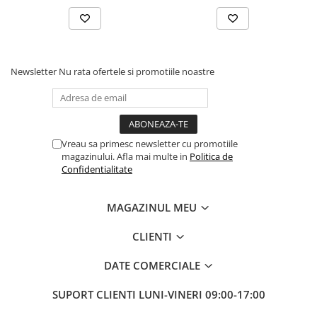
Fierastraie pendulare orizontale cu
acumulator Detoolz FLEXI POWER
Fierastraie pendulare verticale
("soricel") cu acumulator Detoolz
Newsletter
Nu rata ofertele si promotiile noastre
FLEXI POWER
Masini de gaurit si insurubat cu
acumulator Detoolz FLEXI POWER
Pistoale de vopsit cu acumulator
Detoolz FLEXI POWER
Vreau sa primesc newsletter cu promotiile
Polizoare unghiulare cu
magazinului. Afla mai multe in
Politica de
acumulator Detoolz FLEXI POWER
Confidentialitate
Slefuitoare cu acumulator Detoolz
FLEXI POWER
MAGAZINUL MEU
Generatoare electrice
CLIENTI
Accesorii generatoare
DATE COMERCIALE
Automatizari generatoare
Generatoare de uz general
SUPORT CLIENTI
LUNI-VINERI 09:00-17:00
Generatoare digitale