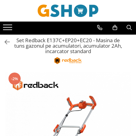
Toate Produsele
Curte, gradina, microferme
Set Redback E137C+EP20+EC20 - Masina de
Accesorii curte si gradina
tuns gazonul pe acumulatori, acumulator 2Ah,
Accesorii motocoase si trimmere
incarcator standard
Aparate de spalat cu presiune
Atomizoare si pulverizatoare
Cantarire
-2%
Deshidratoare fructe si legume
Despicatoare busteni
Ferastraie cu lant
Foarfece gard viu
Freze de zapada
Granulatoare