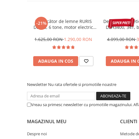
Protectie mecanica
Protectie sudura
Despicător de lemne RURIS
Despicator cinet
-21%
Protectie taiere si perforatii
DL600, 6 tone, motor electric
DLH3400, 34T, b
Protectia capului
2.2 kW, Dmax 250 mm
tractabil, 
1.625,00 RON
1.290,00 RON
4.099,00 RON
3
Casti de protectie
Masti de protectie
Ochelari si viziere de protectie
ADAUGA IN COS
ADAUGA IN 
Echipamente platforma cu
acumulator unic Detoolz FLEXI
POWER
Acumulatori si incarcatoare
Newsletter
Nu rata ofertele si promotiile noastre
platforma Detoolz FLEXI POWER
Ciocane rotopercutoare cu
acumulator Detoolz FLEXI POWER
Vreau sa primesc newsletter cu promotiile magazinului. Af
Drujbe/fierastraie electrice cu lant
acumulator Detoolz FLEXI POWER
MAGAZINUL MEU
CLIENTI
Fierastraie circulare cu acumulator
Detoolz FLEXI POWER
Despre noi
Metode de