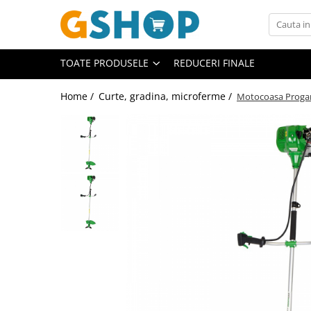
Toate Produsele
TOATE PRODUSELE
REDUCERI FINALE
Curte, gradina, microferme
Accesorii curte si gradina
Home /
Curte, gradina, microferme /
Motocoasa Progar
Accesorii motocoase si trimmere
Aparate de spalat cu presiune
Atomizoare si pulverizatoare
Cantarire
Deshidratoare fructe si legume
Despicatoare busteni
Ferastraie cu lant
Foarfece gard viu
Freze de zapada
Granulatoare