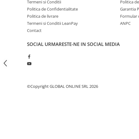
Termeni si Conditii
Politica d
Fierastraie pendulare orizontale cu
Politica de Confidentialitate
Garantia 
acumulator Detoolz FLEXI POWER
Politica de livrare
Formular 
Fierastraie pendulare verticale
Termeni si Conditii LeanPay
ANPC
("soricel") cu acumulator Detoolz
Contact
FLEXI POWER
Masini de gaurit si insurubat cu
acumulator Detoolz FLEXI POWER
SOCIAL
URMARESTE-NE IN SOCIAL MEDIA
Pistoale de vopsit cu acumulator
Detoolz FLEXI POWER
Polizoare unghiulare cu
acumulator Detoolz FLEXI POWER
Slefuitoare cu acumulator Detoolz
©Copyright GLOBAL ONLINE SRL 2026
FLEXI POWER
Generatoare electrice
Accesorii generatoare
Automatizari generatoare
Generatoare de uz general
Generatoare digitale