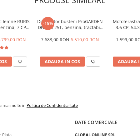
ic lemne RURIS
Despicator busteni ProGARDEN
Motoferastr
-15%
enzina, 7 CP,
DH25B, 25T, benzina, tractabil,
3.6 CP, 54.3
Dmax 500mm
Dmax 500mm + ulei hidraulic
Oregon, carbu
Mannol si ulei motor
.799,00 RON
7.683,00 RON
6.510,00 RON
1.599,00 
COS
ADAUGA IN COS
ADAUGA I
la mai multe in
Politica de Confidentialitate
DATE COMERCIALE
 Plata
GLOBAL ONLINE SRL