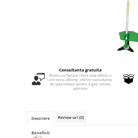
Masini - Aparate umplut carnati
Masini de taiat parchet / placi
Masini de tocat carne
Masini de tuns gazon
Maturi rotative
Mobila gradina si terasa
Casute de gradina
Consultanta gratuita
Gratare gradina
Pentru ca fiecare client este diferit si
are nevoi diferite, oferim consultanta
Mobilier gradina si terasa
de specialitate pentru a gasi solutia
potrivita
Motoburghie si masini sa sapat
santuri
Motocoase si trimmere
Plasa de umbrire, mascare gard
Review-uri
(0)
Descriere
Pompe de apa
Beneficii:
Accesorii pompe