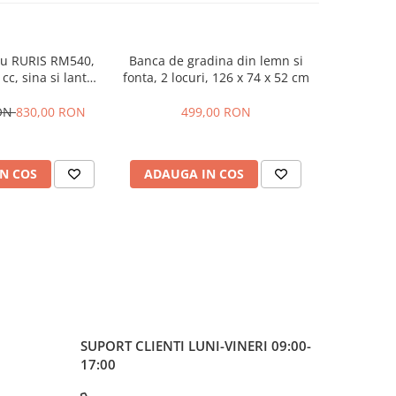
au RURIS RM540,
Banca de gradina din lemn si
Despicator
 cc, sina si lant
fonta, 2 locuri, 126 x 74 x 52 cm
LS22T-10
rator Walbro, 5.7
benzina
kg
500mm + a
RON
830,00 RON
499,00 RON
9.022,0
in cruce + 
hid
N COS
ADAUGA IN COS
ADAUG
SUPORT CLIENTI
LUNI-VINERI 09:00-
17:00