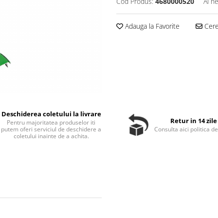
Cod Produs:
4680000520
Ai n
Adauga la Favorite
Cere 
Deschiderea coletului la livrare
Retur in 14 zile
Pentru majoritatea produselor iti
putem oferi serviciul de deschidere a
Consulta aici politica de
coletului inainte de a achita.