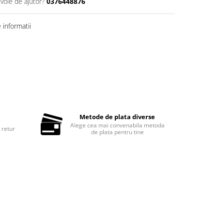
evoie de ajutor?
0376448876
informatii
Metode de plata diverse
Alege cea mai convenabila metoda
 retur
de plata pentru tine