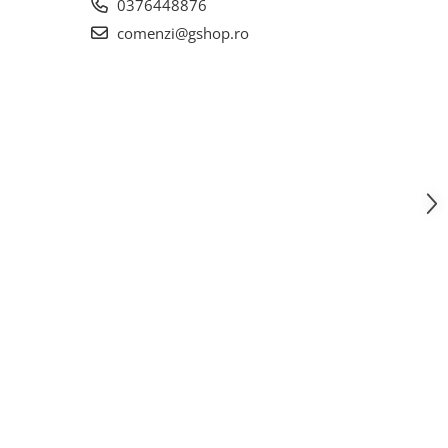
0376448876
comenzi@gshop.ro