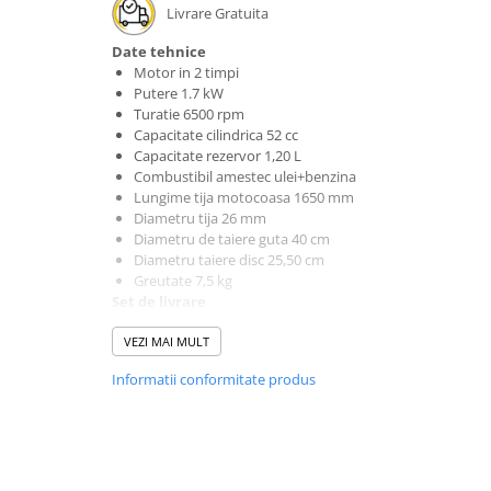
Livrare Gratuita
Hidrofoare
Motopompe
Date tehnice
Pompe de circulatie
Motor in 2 timpi
Putere 1.7 kW
Pompe de suprafata
Turatie 6500 rpm
Pompe de transfer combustibil,
Capacitate cilindrica 52 cc
ulei, lichide alimentare
Capacitate rezervor 1,20 L
Combustibil amestec ulei+benzina
Pompe submersibile
Lungime tija motocoasa 1650 mm
Pompe submersibile apa
Diametru tija 26 mm
murdara/menajera
Diametru de taiere guta 40 cm
Rezervoare din polietilena
Diametru taiere disc 25,50 cm
Greutate 7,5 kg
Scari
Set de livrare
Tambur guta cu fir de 2.4 mm cu lungime de 6m
Suflante frunze
VEZI MAI MULT
Cutit metalic 3 dinti 14x255x25.4 mm
Tocatoare crengi si furaje
Bidon pentru ulei capacitate 600 ml
Informatii conformitate produs
Surubelnita, imbus 4, imbus 5, cheie bujii
Echipamente de protectie
Centura de sustinere (ham)
Incaltaminte
Bocanci de protectie
Manusi si palmare