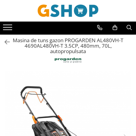
Toate Produsele
Curte, gradina, microferme
Masina de tuns gazon PROGARDEN AL480VH-T
Accesorii curte si gradina
4690AL480VH-T 3.5CP, 480mm, 70L,
Accesorii motocoase si trimmere
autopropulsata
Aparate de spalat cu presiune
Atomizoare si pulverizatoare
Cantarire
Deshidratoare fructe si legume
Despicatoare busteni
Ferastraie cu lant
Foarfece gard viu
Freze de zapada
Granulatoare