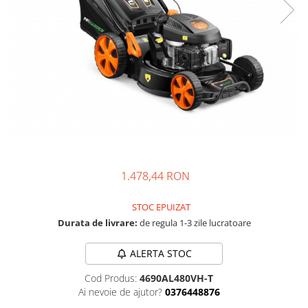
Masini - Aparate umplut carnati
Masini de taiat parchet / placi
Masini de tocat carne
Masini de tuns gazon
Maturi rotative
Mobila gradina si terasa
Casute de gradina
Gratare gradina
1.478,44 RON
Mobilier gradina si terasa
Motoburghie si masini sa sapat
STOC EPUIZAT
santuri
Durata de livrare:
de regula 1-3 zile lucratoare
Motocoase si trimmere
ALERTA STOC
Plasa de umbrire, mascare gard
Pompe de apa
Cod Produs:
4690AL480VH-T
Ai nevoie de ajutor?
0376448876
Accesorii pompe