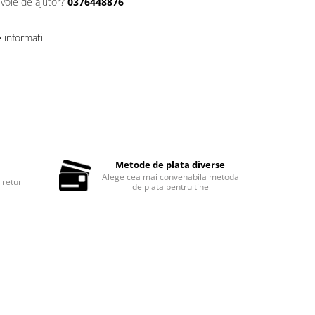
evoie de ajutor?
0376448876
informatii
Metode de plata diverse
Alege cea mai convenabila metoda
 retur
de plata pentru tine