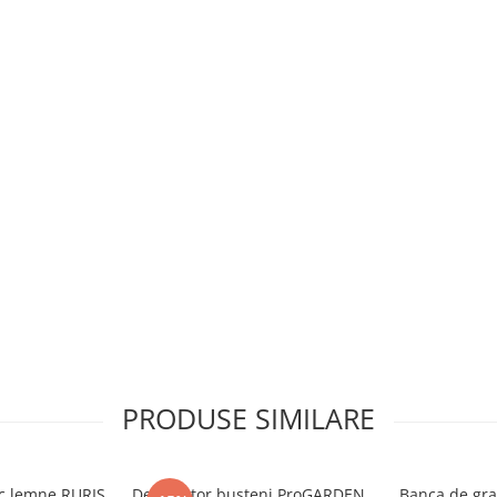
PRODUSE SIMILARE
ic lemne RURIS
Despicator busteni ProGARDEN
Banca de gra