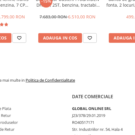
-15%
enzina, 7 CP,
DH25B, 25T, benzina, tractabil,
fonta, 2 locur
Dmax 500mm
Dmax 500mm + ulei hidraulic
Mannol si ulei motor
.799,00 RON
7.683,00 RON
6.510,00 RON
499
COS
ADAUGA IN COS
ADAUGA I
la mai multe in
Politica de Confidentialitate
DATE COMERCIALE
 Plata
GLOBAL ONLINE SRL
e Retur
J23/378/29.01.2019
Produselor
RO40517171
de Retur
Str. Industriilor nr. 54, Hala 4