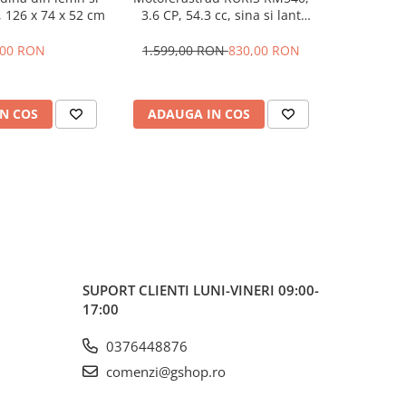
i, 126 x 74 x 52 cm
3.6 CP, 54.3 cc, sina si lant
LS22T-10
Oregon, carburator Walbro, 5.7
benzina
kg
500mm + a
,00 RON
1.599,00 RON
830,00 RON
9.022,0
in cruce + 
hid
N COS
ADAUGA IN COS
ADAUG
SUPORT CLIENTI
LUNI-VINERI 09:00-
17:00
0376448876
comenzi@gshop.ro