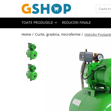
Toate Produsele
TOATE PRODUSELE
REDUCERI FINALE
Curte, gradina, microferme
Accesorii curte si gradina
Home /
Curte, gradina, microferme /
Hidrofor ProGard
Accesorii motocoase si trimmere
Aparate de spalat cu presiune
Atomizoare si pulverizatoare
Cantarire
Deshidratoare fructe si legume
Despicatoare busteni
Ferastraie cu lant
Foarfece gard viu
Freze de zapada
Granulatoare