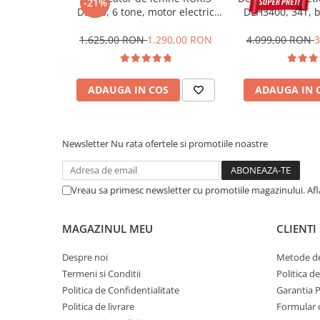
-21%
DL600, 6 tone, motor electric
DLH3400, 34T, b
Protectie mecanica
2.2 kW, Dmax 250 mm
tractabil, 
Protectie sudura
1.625,00 RON
1.290,00 RON
4.099,00 RON
3
Protectie taiere si perforatii
Protectia capului
ADAUGA IN COS
ADAUGA IN 
Casti de protectie
Masti de protectie
Ochelari si viziere de protectie
Newsletter
Nu rata ofertele si promotiile noastre
Echipamente platforma cu
acumulator unic Detoolz FLEXI
POWER
Acumulatori si incarcatoare
Vreau sa primesc newsletter cu promotiile magazinului. Af
platforma Detoolz FLEXI POWER
Ciocane rotopercutoare cu
MAGAZINUL MEU
CLIENTI
acumulator Detoolz FLEXI POWER
Drujbe/fierastraie electrice cu lant
Despre noi
Metode de
acumulator Detoolz FLEXI POWER
Termeni si Conditii
Politica d
Politica de Confidentialitate
Garantia 
Fierastraie circulare cu acumulator
Politica de livrare
Formular 
Detoolz FLEXI POWER