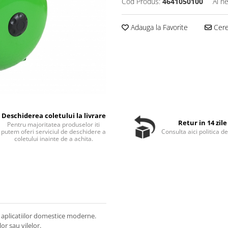
Cod Produs:
4641050100
Ai n
Adauga la Favorite
Cere 
Deschiderea coletului la livrare
Retur in 14 zile
Pentru majoritatea produselor iti
putem oferi serviciul de deschidere a
Consulta aici politica de
coletului inainte de a achita.
 aplicatiilor domestice moderne.
r sau vilelor.