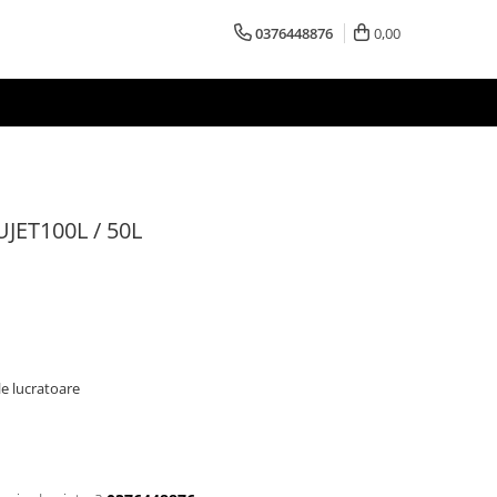
0376448876
0,00
JET100L / 50L
le lucratoare