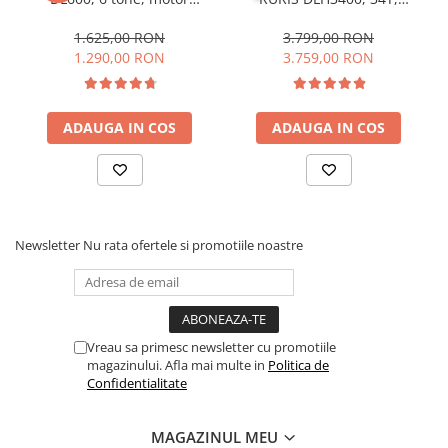
electric 2.2 kW, Dmax 250
benzina, 7 CP, tractabil,
mm
Dmax 500mm
1.625,00 RON
3.799,00 RON
1.290,00 RON
3.759,00 RON
ADAUGA IN COS
ADAUGA IN COS
Newsletter
Nu rata ofertele si promotiile noastre
Vreau sa primesc newsletter cu promotiile
magazinului. Afla mai multe in
Politica de
Confidentialitate
MAGAZINUL MEU