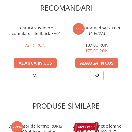
Viteza lant: 10m/s
RECOMANDARI
Capacitate rezervor ulei: 160ml
Greutate fara acumulator: 4.8kg
Dimensiune ambalaj: 47x24x30 cm
Durata estimativa de functionare: 25 min cu acumulator 2Ah, 50
Centura sustinere
Incarcator Redback EC20
-11%
min cu 4Ah, 70 min cu 6Ah
acumulator Redback EA01
(40V/2A)
72,19 RON
197,00 RON
175,00 RON
ADAUGA IN COS
ADAUGA IN COS
PRODUSE SIMILARE
Despicător de lemne RURIS
Despicator cinetic lemne
-21%
DL600, 6 tone, motor
RURIS DLH3400, 34T,