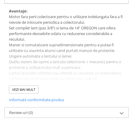
Avantaje:
Motor fara perii colectoare pentru o utilizare indelungata fara a fi
nevoie de inlocuire periodica a colectorului.
Set complet lant (pas 3/8”) si lama de 14” OREGON care ofera
performante deosebite odata cu reducerea considerabila a
reculului.
Maner si comutatoare supradimensionate pentru a putea fi
utilizate cu usurinta atunci cand purtati manusi de protectie.
Ungere automata a lantului si lamei.
Dublu sistem de oprire a lantului (electronic + mecanic) pentru o
protectie a utilizatorului mult superioara.
Lantul se poate schimba sau intinde cu usurinta, cu mana libera,
nefiind nevoie de nicio cheie sau dispozitiv special.
Produsul se livreaza fara acumulator si incarcator. Pentru
VEZI MAI MULT
utilizare achizitionati suplimentar unul dintre
Informatii conformitate produs
acumulatorii si incarcatoarele disponibile.
Date tehnice:
Review-uri
(0)
Motor fara perii: Da
Lama: Oregon 14” (350mm)
Lant si sina: Oregon 3/8”