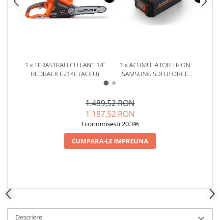
Slefuitoare electrice
Tehnica diamantata
Carote diamantate
Discuri diamantate
Masini de carotat
1 x FERASTRAU CU LANT 14"
1 x ACUMULATOR LI-ION
1 x
REDBACK E214C (ACCU)
SAMSUNG SDI LIFORCE
Ventilatoare industriale
REDBACK EP40 (4.0AH/40V)
1.489,52 RON
1.187,52 RON
Economisesti 20.3%
CUMPARA-LE IMPREUNA
Descriere